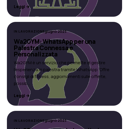
Leggi →
giugno 2023
IN LAVORAZIONE
Wa2GYM: WhatsApp per una
Palestra Connessa e
Personalizzata
Wa2GYM è un servizio che permette di gestire
l'esperienza in palestra tramite WhatsApp. Offre
consigli di fitness, aggiornamenti sulle offerte,
possib…
Leggi →
giugno 2023
IN LAVORAZIONE