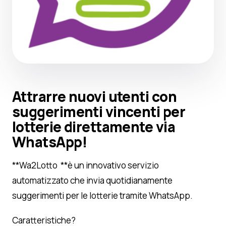
Attrarre nuovi utenti con
suggerimenti vincenti per
lotterie direttamente via
WhatsApp!
**Wa2Lotto **è un innovativo servizio
automatizzato che invia quotidianamente
suggerimenti per le lotterie tramite WhatsApp.
Caratteristiche?