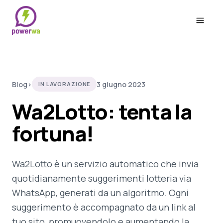
Apri il m
Blog
›
3 giugno 2023
IN LAVORAZIONE
Wa2Lotto: tenta la
fortuna!
Wa2Lotto è un servizio automatico che invia
quotidianamente suggerimenti lotteria via
WhatsApp, generati da un algoritmo. Ogni
suggerimento è accompagnato da un link al
tuo sito, promuovendolo e aumentando la