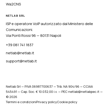
Wa2CNS
NETLAB SRL
ISP e operatore VoIP autorizzato dal Ministero delle
Comunicazioni.
Via Ponti Rossi 96 — 80131 Napoli
+39 081 741 1837
netlab@netlab.it
support@netlab.it
Netlab Srl — P.IVA 06987700637 — Trib. NA 904/96 — CCIAA
545491 — Cap. Soc. € 10.032,00 i.v. — PEC netlab@netlabpec.it —
© 2026
Termini e condizioni
Privacy policy
Cookie policy