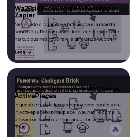
Wa2BricK: collegare WhatsApp a
Zapier
Nel mondo di oggi, dove l’efficienza e la rapidità
sono tutto, l’integrazione delle tecnologie giuste
nel tuo business può fare la differenza. Scopri …
Leggi →
dicembre 2023
POWERWA
PowerWA: Configurare WaChat in
ActivePieces
In questo breve video vedremo come configurare
in Activepieces il brick/piece “WaChat ” e come
attivare un flusso configurando il brick “WebHook
Trigg…