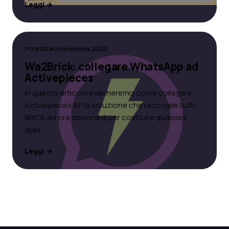
Leggi →
novembre 2023
POWERWA
Wa2Brick: collegare WhatsApp ad
Activepieces
In questo articolo indicheremo come collegare
Actviepieces AP la soluzione che raccoglie tutti i
BRICK ad ora disponibili per costruire qualsiasi
appl…
Leggi →